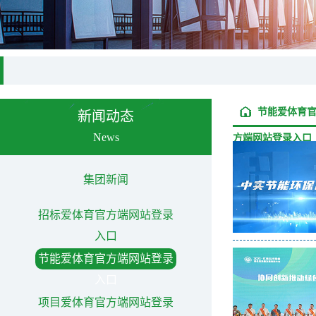
节能爱体育
新闻动态
News
方端网站登录入口
集团新闻
招标爱体育官方端网站登录
入口
节能爱体育官方端网站登录
入口
项目爱体育官方端网站登录