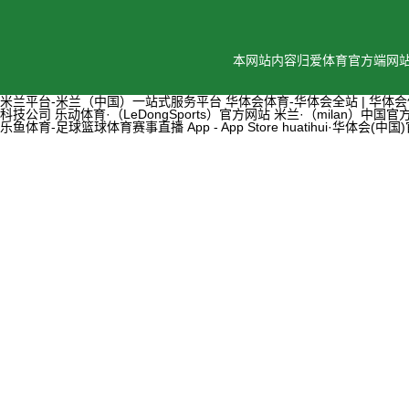
本网站内容归爱体育官方端网站
米兰平台-米兰（中国）一站式服务平台
华体会体育-华体会全站 | 华体
科技公司
乐动体育·（LeDongSports）官方网站
米兰·（milan）中国官
乐鱼体育-足球篮球体育赛事直播 App - App Store
huatihui·华体会(中国)