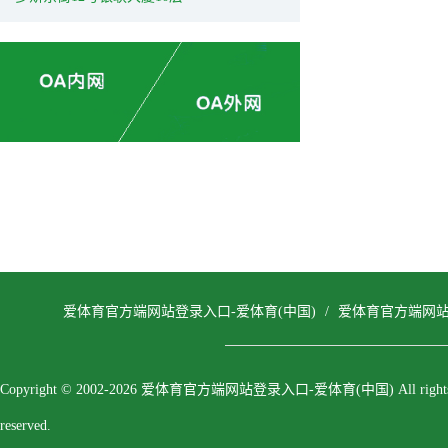
爱体育官方端网站登录入口-爱体育(中国)
/
爱体育官方端网站
Copyright © 2002-2026 爱体育官方端网站登录入口-爱体育(中国) All right
reserved.