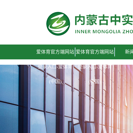
爱体育官方端网站登录入口
爱体育官方端网站
爱体育官方端网站
新
登录入口-爱体育
登录入口-爱体育
(中国)
(中国)