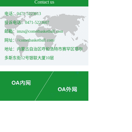
Contact us
电话：0471-5223613
投诉电话：0471-5223607
邮箱：imzs@cometbasketball.com
网址：//cometbasketball.com/
地址：内蒙古自治区呼和浩特市赛罕区鄂尔
多斯东街12号银联大厦10层