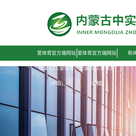
爱体育官方端网站登录入口
爱体育官方端网站
爱体育官方端网站
新
登录入口-爱体育
登录入口-爱体育
(中国)
(中国)