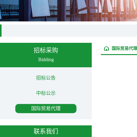
国际贸易代
招标采购
Bidding
招标公告
中标公示
国际贸易代理
联系我们