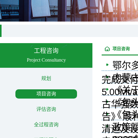
项目咨询
工程咨询
Project Consultancy
鄂尔
内蒙
完成交
规划
《关
5.00
项目咨询
《包
古华强
评估咨询
《包
告》 顺
全过程咨询
政策
清运及