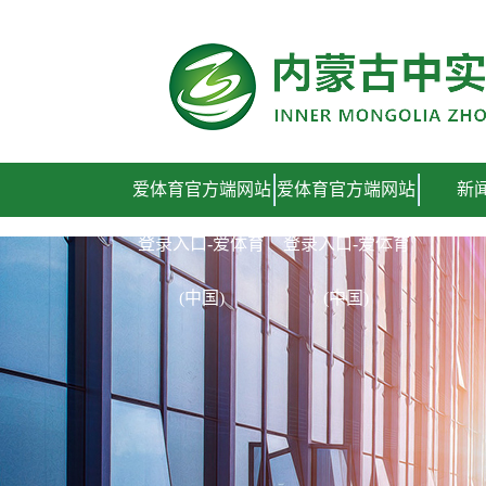
爱体育官方端网站登录入口
爱体育官方端网站
爱体育官方端网站
新
登录入口-爱体育
登录入口-爱体育
(中国)
(中国)