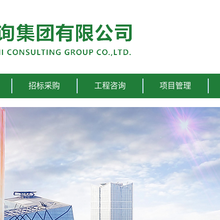
招标采购
工程咨询
项目管理