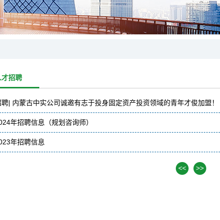
人才招聘
招聘| 内蒙古中实公司诚邀有志于投身固定资产投资领域的青年才俊加盟！
2024年招聘信息（规划咨询师）
2023年招聘信息
<<
>>