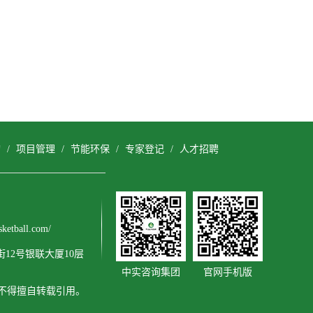
询
/
项目管理
/
节能环保
/
专家登记
/
人才招聘
tball.com/
12号银联大厦10层
中实咨询集团
官网手机版
，不得擅自转载引用。