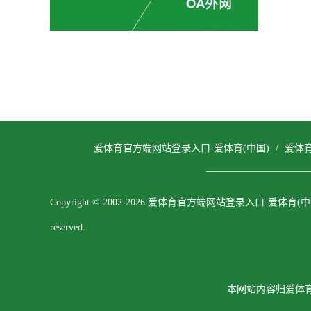
爱体育官方端网站登录入口-爱体育(中国)
/
爱体
Copyright © 2002-2026 爱体育官方端网站登录入口-爱体育(中国) A
reserved.
本网站内容归爱体育