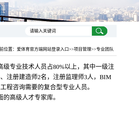
前位置：
爱体育官方端网站登录入口
>>项目管理>>专业团队
高级专业技术人员占80%以上，其中一级注
、注册建造师2名，注册监理师3人，BIM
程工程咨询需要的复合型专业人员。
面的高级人才专家库。