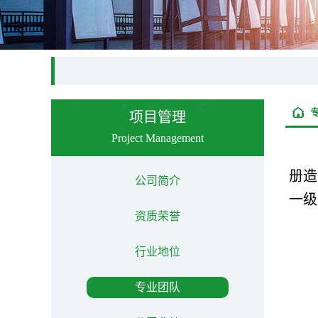
项目管理
Project Management
册造
公司简介
一级
资质荣誉
行业地位
专业团队