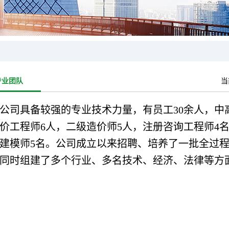
专业团队
当
公司具备较强的专业技术力量，有员工30余人，中
价工程师6人，二级造价师5人，注册咨询工程师4名
建模师5名。公司成立以来招聘、培养了一批全过
同时组建了多个行业、多名技术、经济、法律等方