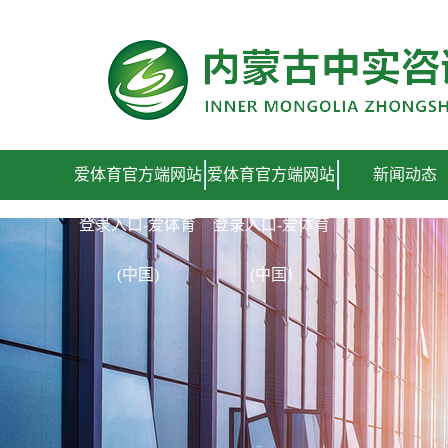
爱体育官方端网站登录入口
爱体育官方端网站
爱体育官方端网站
新闻动态
登录入口-爱体育
登录入口-爱体育
(中国)
(中国)