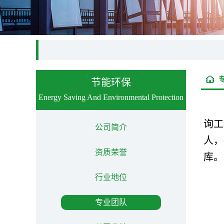
节能环保
Energy Saving And Environmental Protection
询工
公司简介
人，
资质荣誉
库。
行业地位
专业团队