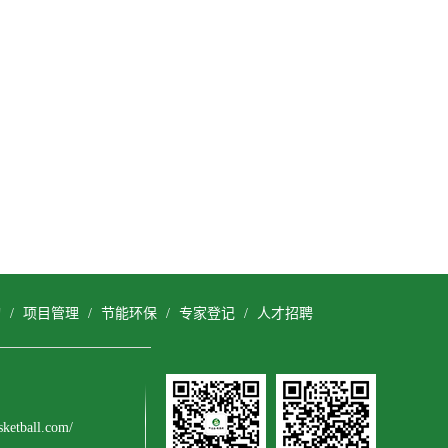
询
/
项目管理
/
节能环保
/
专家登记
/
人才招聘
tball.com/