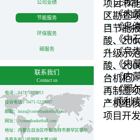
完成
项目节
公司业绩
《内
区勘查
节能服务
《乌
目节能
环保服务
《中
酸、200
碳服务
《乌
升级示
《内
酸、200
联系我们
《内
台机柜
Contact us
《鄂尔
再制造
电话：0471-5223613
顺利
产机组
投诉电话：0471-5223607
邮箱：imzs@cometbasketball.com
项目开
网址：//cometbasketball.com/
地址：内蒙古自治区呼和浩特市赛罕区鄂尔
多斯东街12号银联大厦10层