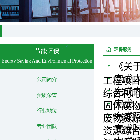
环保服务
节能环保
Energy Saving And Environmental Protection
《关
完成
工程项
公司简介
完成内
综合利
资质荣誉
完成
固体废
行业地位
完成
废物资
专业团队
完成
资源综