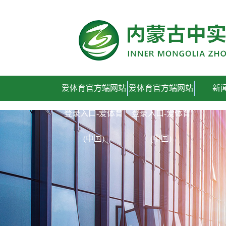
爱体育官方端网站登录入口
爱体育官方端网站
爱体育官方端网站
新
登录入口-爱体育
登录入口-爱体育
(中国)
(中国)