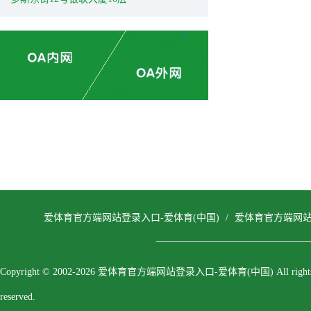
爱体育官方端网站登录入口-爱体育(中国)
/
爱体育官方端网站
Copyright © 2002-2026 爱体育官方端网站登录入口-爱体育(中国) All right
reserved.