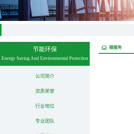
碳服务
节能环保
Energy Saving And Environmental Protection
公司简介
资质荣誉
行业地位
专业团队