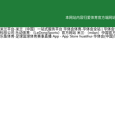
本网站内容归爱体育官方端网站
米兰平台-米兰（中国）一站式服务平台
华体会体育-华体会全站 | 华体
科技公司
乐动体育·（LeDongSports）官方网站
米兰·（milan）中国官
乐鱼体育-足球篮球体育赛事直播 App - App Store
huatihui·华体会(中国)