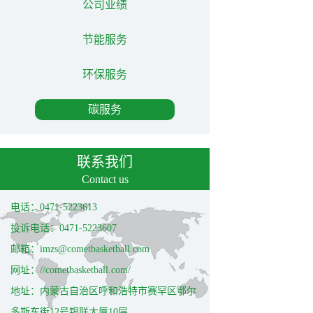
公司业绩
节能服务
环保服务
碳服务
联系我们
Contact us
电话：0471-5223613
投诉电话：0471-5223607
邮箱：imzs@cometbasketball.com
网址：//cometbasketball.com/
地址：内蒙古自治区呼和浩特市赛罕区鄂尔
多斯东街12号银联大厦10层