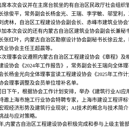
出席本次会议并在主席台就坐的有自治区民政厅社会组织
长徐俊平，常务副会长杨金光、王瑞、李学敏、邬堂利，
刘虎林，自治区工程建设协会副会长、赤峰市建筑业协会
参加本次会议的还有内蒙古自治区建筑业协会副会长兼秘
长张红叶，内蒙古自治区勘察设计协会副秘书长徐云龙，
筑业协会主任王超晨等。
本次理事会议遵照内蒙古自治区工程建设协会《章程》及
建设协会《2024年工作报告》，常务副会长王瑞向全体理
会长杨金光向全体理事宣读工程建设协会《2025年工作
协会理事调整及会员单位增补名单。
同日下午，根据协会工作计划安排，举办《建筑行业AI应
特邀上海市施工行业协会特聘专家，上海市建设工程评标
宏观经济形势及建筑行业现状；AI技术的概念与技术简介
挑战与应对策略。
25年,内蒙古自治区工程建设协会积极完成和参与上级主