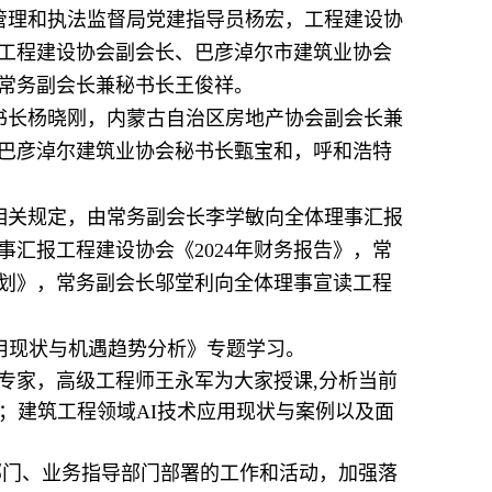
管理和执法监督局党建指导员杨宏，工程建设协
工程建设协会副会长、巴彦淖尔市建筑业协会
常务副会长兼秘书长王俊祥。
书长杨晓刚，内蒙古自治区房地产协会副会长兼
巴彦淖尔建筑业协会秘书长甄宝和，呼和浩特
相关规定，由常务副会长李学敏向全体理事汇报
事汇报工程建设协会《2024年财务报告》，常
计划》，常务副会长邬堂利向全体理事宣读工程
用现状与机遇趋势分析》专题学习。
专家，高级工程师王永军为大家授课,分析当前
；建筑工程领域AI技术应用现状与案例以及面
管部门、业务指导部门部署的工作和活动，加强落