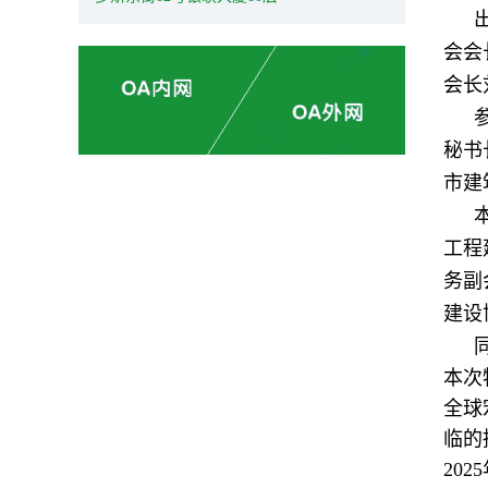
会会
会长
秘书
市建
工程
务副
建设
本次
全球
临的
20