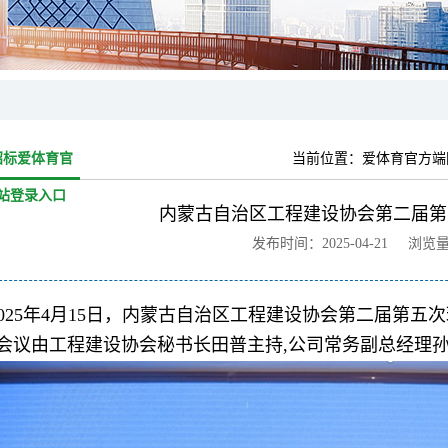
招标爱体育官
当前位置：
爱体育官方端
站登录入口
内蒙古自治区工程建设协会第二届第
发布时间：2025-04-21 浏览
2025年4月15日，内蒙古自治区工程建设协会第二届第五
会议由工程建设协会秘书长田普主持,公司常务副总经理