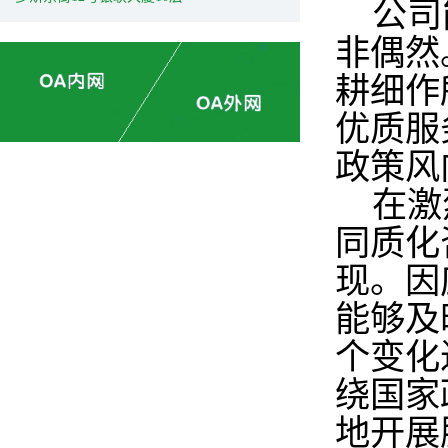
公司
非偶然
耕细作
优质服
政策风
在激
同质化
现。因
能够及
个变化
绕国家
地开展