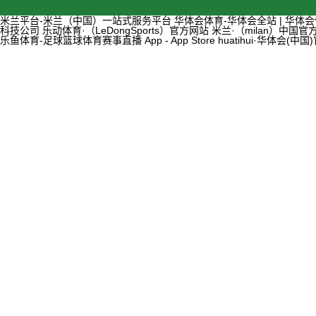
米兰平台-米兰（中国）一站式服务平台
华体会体育-华体会全站 | 华体
科技公司
乐动体育·（LeDongSports）官方网站
米兰·（milan）中国官
乐鱼体育-足球篮球体育赛事直播 App - App Store
huatihui·华体会(中国)