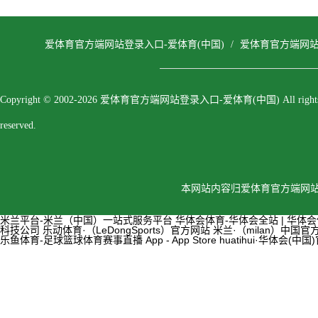
爱体育官方端网站登录入口-爱体育(中国)
/
爱体育官方端网站
Copyright © 2002-2026 爱体育官方端网站登录入口-爱体育(中国) All right
reserved.
本网站内容归爱体育官方端网站
米兰平台-米兰（中国）一站式服务平台
华体会体育-华体会全站 | 华体
科技公司
乐动体育·（LeDongSports）官方网站
米兰·（milan）中国官
乐鱼体育-足球篮球体育赛事直播 App - App Store
huatihui·华体会(中国)