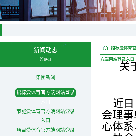
招标爱体育
新闻动态
News
方端网站登录入口
关
集团新闻
招标爱体育官方端网站登录
近日
入口
节能爱体育官方端网站登录
会理事
入口
心体系
项目爱体育官方端网站登录