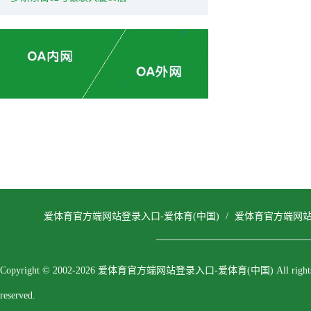
爱体育官方端网站登录入口-爱体育(中国)
/
爱体育官方端网站
Copyright © 2002-2026 爱体育官方端网站登录入口-爱体育(中国) All right
reserved.