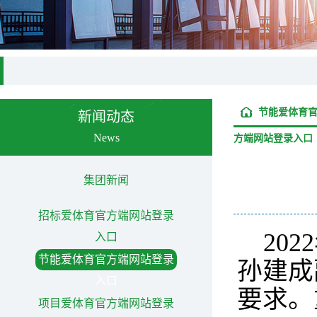
节能爱体育
新闻动态
News
方端网站登录入口
集团新闻
招标爱体育官方端网站登录
2022
入口
节能爱体育官方端网站登录
孙建成
入口
要求
。
项目爱体育官方端网站登录