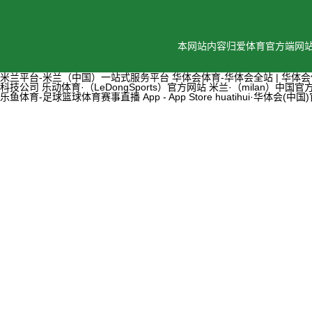
本网站内容归爱体育官方端网站
米兰平台-米兰（中国）一站式服务平台
华体会体育-华体会全站 | 华体
科技公司
乐动体育·（LeDongSports）官方网站
米兰·（milan）中国官
乐鱼体育-足球篮球体育赛事直播 App - App Store
huatihui·华体会(中国)