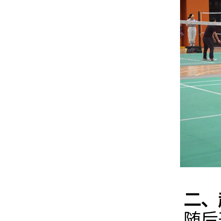
二、
随后