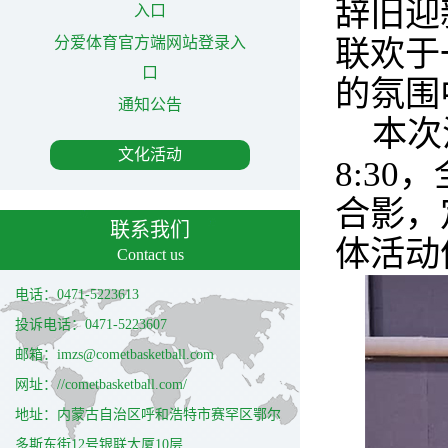
辞旧迎
入口
分爱体育官方端网站登录入
联欢于
口
的氛围
通知公告
本次
文化活动
8:3
合影，
联系我们
体活动
Contact us
电话：0471-5223613
投诉电话：0471-5223607
邮箱：imzs@cometbasketball.com
网址：//cometbasketball.com/
地址：内蒙古自治区呼和浩特市赛罕区鄂尔
多斯东街12号银联大厦10层