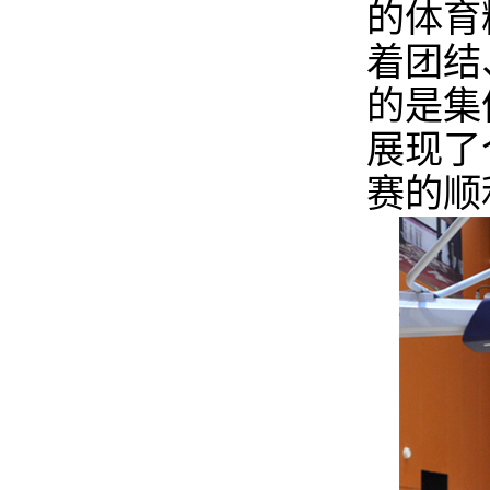
的体育
着团结
的是集
展现了
赛的顺