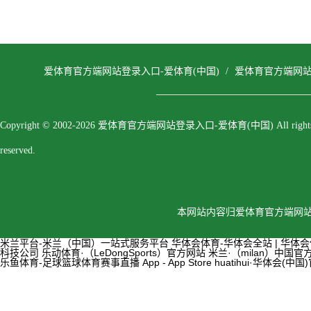
爱体育官方端网站登录入口-爱体育(中国)
/
爱体育官方端网站
Copyright © 2002-2026 爱体育官方端网站登录入口-爱体育(中国) All right
reserved.
本网站内容归爱体育官方端网站
米兰平台-米兰（中国）一站式服务平台
华体会体育-华体会全站 | 华体
科技公司
乐动体育·（LeDongSports）官方网站
米兰·（milan）中国官
乐鱼体育-足球篮球体育赛事直播 App - App Store
huatihui·华体会(中国)