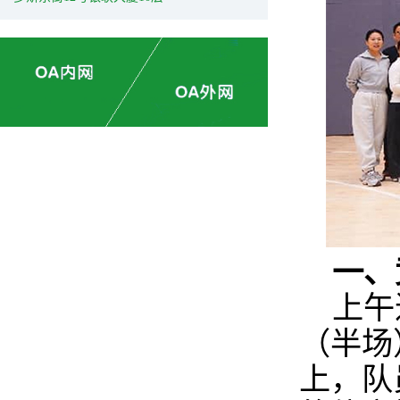
一、
上午
（半场
上，队