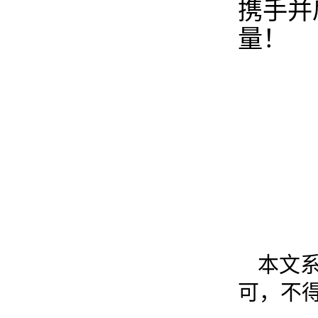
携手并
量！
本文
可，不