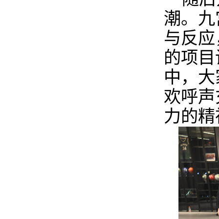
潮。九
与反应
的项目
中，大
欢呼声
力的精