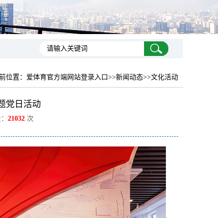
前位置：
爱体育官方端网站登录入口
>>新闻动态>>文化活动
主题党日活动
量：
21032
次