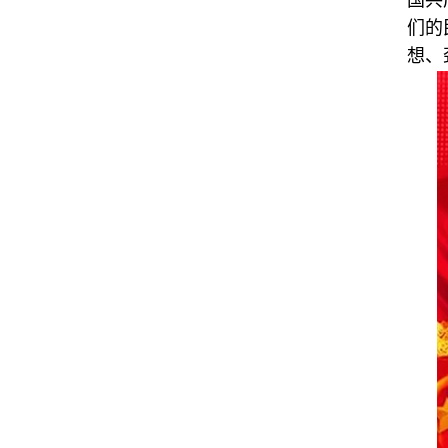
国共
们的
想、