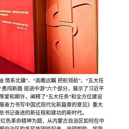
情系北疆”、“高瞻远瞩 把舵领航”、“五大任
、“勇闯新路 挺进中游”六个部分，展示了习近平
的厚爱和期许，阐释了“五大任务”和全方位建设
展奋力书写中国式现代化新篇章的意见》重大
总书记奋进的新征程和建功的新时代。
古红色革命精神为题，从内蒙古自治区如何在中