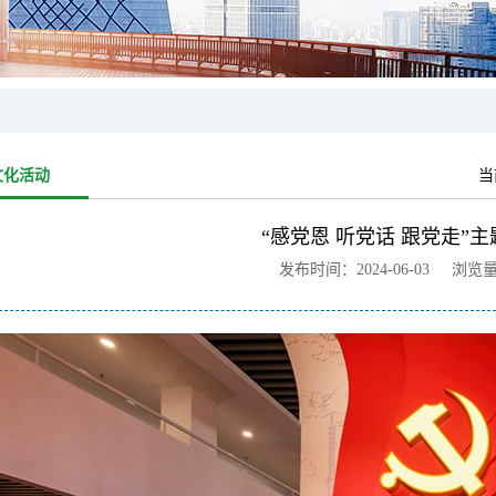
文化活动
当
“感党恩 听党话 跟党走”
发布时间：2024-06-03 浏览