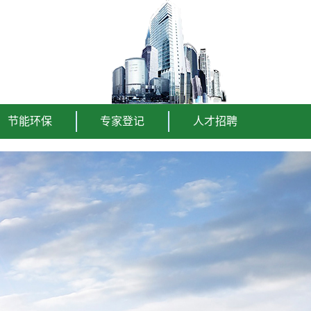
节能环保
专家登记
人才招聘