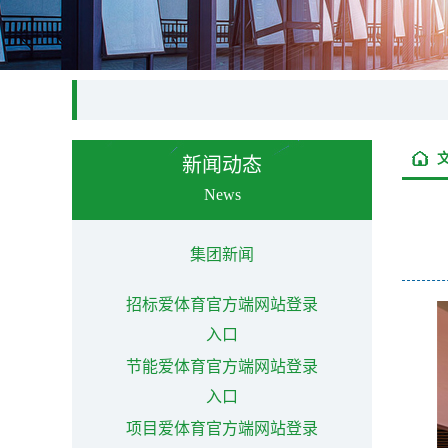
新闻动态
News
集团新闻
招标爱体育官方端网站登录
入口
节能爱体育官方端网站登录
入口
项目爱体育官方端网站登录