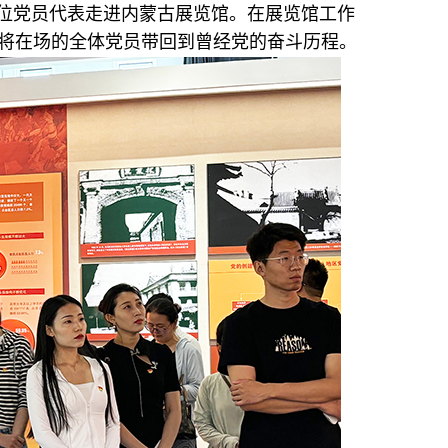
员单位党员代表走进内蒙古展览馆。在展览馆工作
将在场的全体党员带回到曾经党的奋斗历程。