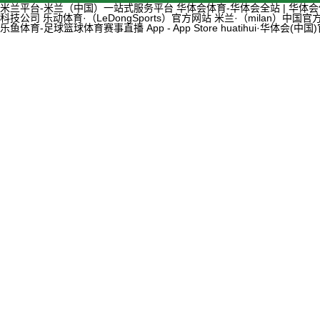
米兰平台-米兰（中国）一站式服务平台
华体会体育-华体会全站 | 华体
科技公司
乐动体育·（LeDongSports）官方网站
米兰·（milan）中国官
乐鱼体育-足球篮球体育赛事直播 App - App Store
huatihui·华体会(中国)