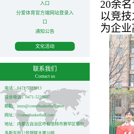
20余
入口
分爱体育官方端网站登录入
以竞技
口
为企业
通知公告
文化活动
联系我们
Contact us
电话：0471-5223613
投诉电话：0471-5223607
邮箱：imzs@cometbasketball.com
网址：//cometbasketball.com/
地址：内蒙古自治区呼和浩特市赛罕区鄂尔
多斯东街12号银联大厦10层