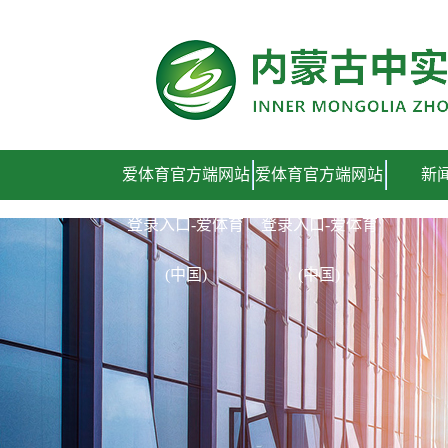
爱体育官方端网站登录入口
爱体育官方端网站
爱体育官方端网站
新
登录入口-爱体育
登录入口-爱体育
(中国)
(中国)