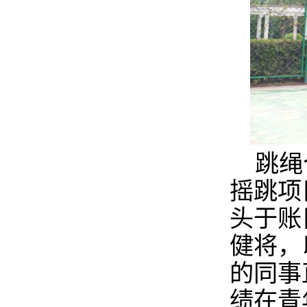
跳绳
摇跳项
头于账
健将，
的同事
绩在青