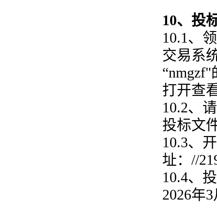
10、
投
10.1
交易系统》（
“nmg
打开查
10.2
投标文
10.3
址：//219
10.4
2026
年
3