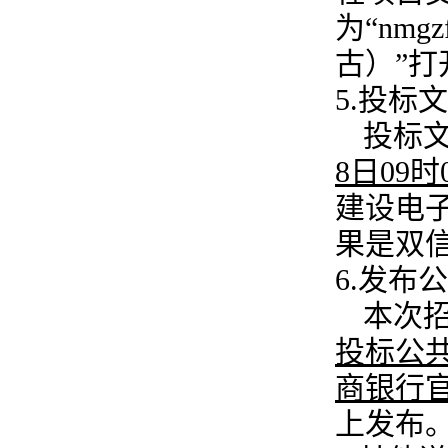
为“nm
古）”打
5.投标
投标
8
日
09
时
建设电
果是双
6.发布
本次
投标公
商银行官
上发布