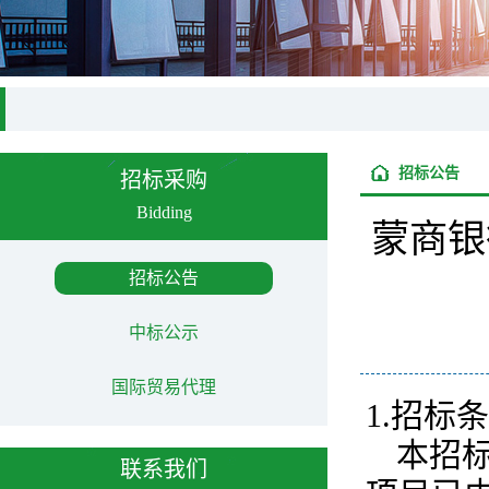
招标公告
招标采购
Bidding
蒙商银
招标公告
中标公示
国际贸易代理
1.招标
本招
联系我们