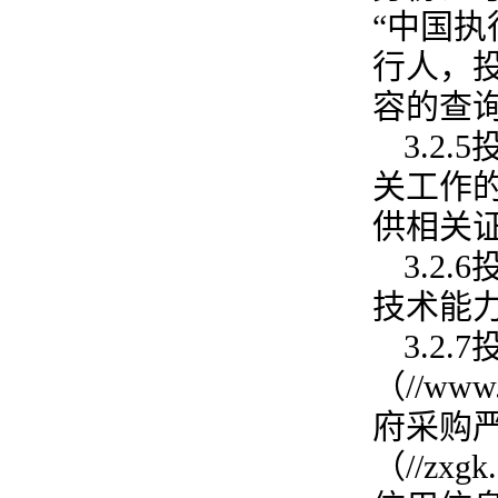
“中国执行信
行人，
容的查
3.2.5
关工作
供相关
3.2.6
技术能力
3.2.7
（//ww
府采购
（//zxg