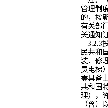
管理制度
的，按
有关部
关通知
3.2.3
民共和
装、修
员电梯
需具备
共和国
理），
（含）