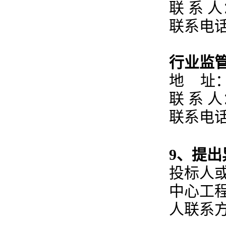
联 系 
联系电
行业监
地 址
联 系 
联系电话：
9、
提出
投标人
中心工
人联系