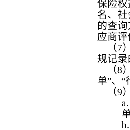
保险权
名、社
的查询
应商评
（7
规记录
（8
单”、
（9
a.
单
b.