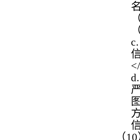
（
c.
<
d.
图
（1