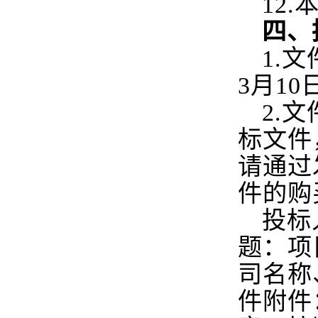
12
四、
1.文
3月10
2.
标文件
请通过发
件的购
投标
题：项
司名称
件附件