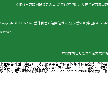
爱体育官方端网站登录入口-爱体育(中国)
/
爱体育官方端网站
Copyright © 2002-2026 爱体育官方端网站登录入口-爱体育(中国) All right
reserved.
本网站内容归爱体育官方端网站
米兰平台-米兰（中国）一站式服务平台
华体会体育-华体会全站 | 华体
科技公司
乐动体育·（LeDongSports）官方网站
米兰·（milan）中国官
乐鱼体育-足球篮球体育赛事直播 App - App Store
huatihui·华体会(中国)