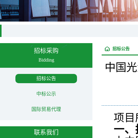
招标公告
招标采购
Bidding
中国光
招标公告
中标公示
国际贸易代理
项目
一、
联系我们