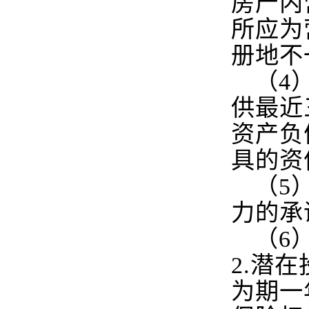
房产内
所应为
册地不
（4
供最近
资产负
具的资
（5
力的承
（6
2.潜
为期一