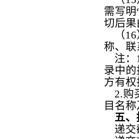
需写明
切后果
（1
称、联
注：
录中的
方有权
2.
目名称
五、
递交