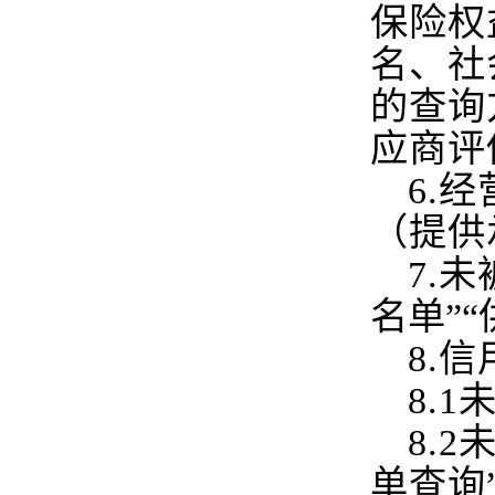
保险权
名、社
的查询
应商评
6.
（提供
7.
名单”
8.
8.
8.2
单查询