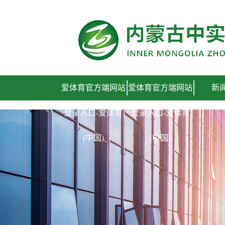
爱体育官方端网站登录入口
爱体育官方端网站
爱体育官方端网站
新
登录入口-爱体育
登录入口-爱体育
(中国)
(中国)