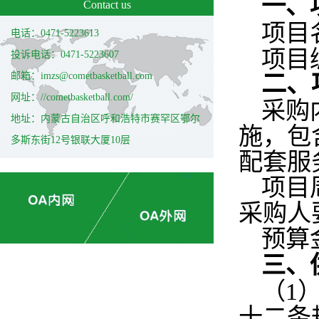
一、
Contact us
项目
电话：0471-5223613
项目编
投诉电话：0471-5223607
邮箱：imzs@cometbasketball.com
二、
网址：//cometbasketball.com/
采购
地址：内蒙古自治区呼和浩特市赛罕区鄂尔
施，包
多斯东街12号银联大厦10层
配套服
项目
采购人
预算金
三、
（1
十二条