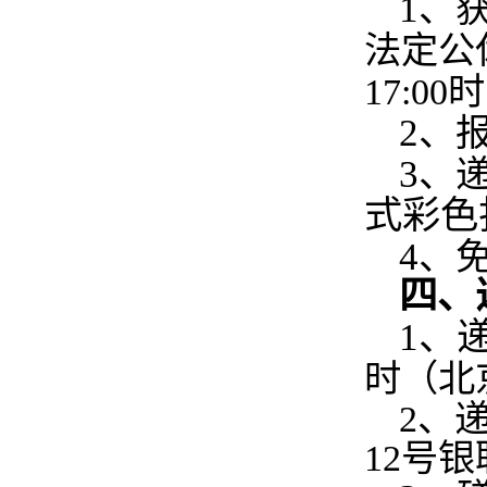
1
、获
法定公休
17:0
2
、报
3
、
式彩色
4
、
四、
1、
时（北
2、
12号