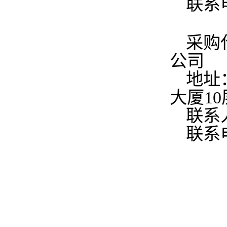
联系电
采购
公司
地址
大厦10
联系
联系电