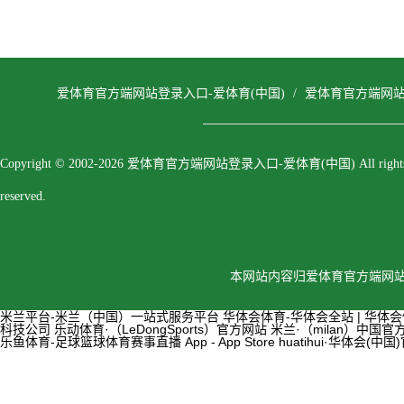
爱体育官方端网站登录入口-爱体育(中国)
/
爱体育官方端网站
Copyright © 2002-2026 爱体育官方端网站登录入口-爱体育(中国) All right
reserved.
本网站内容归爱体育官方端网站
米兰平台-米兰（中国）一站式服务平台
华体会体育-华体会全站 | 华体
科技公司
乐动体育·（LeDongSports）官方网站
米兰·（milan）中国官
乐鱼体育-足球篮球体育赛事直播 App - App Store
huatihui·华体会(中国)