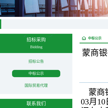
中标公示
招标采购
Bidding
蒙商银
招标公告
中标公示
国际贸易代理
蒙商
03月
联系我们