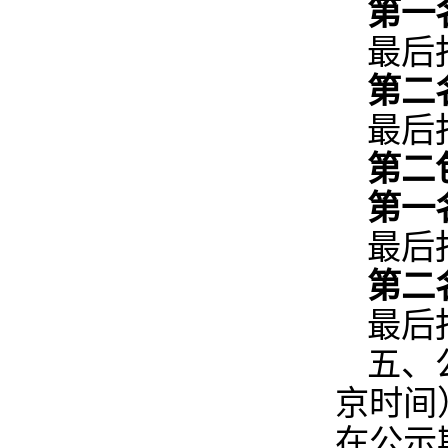
第一
最后
第二
最后
第二
第一
最后
第二
最后
五、
京时间
在公示