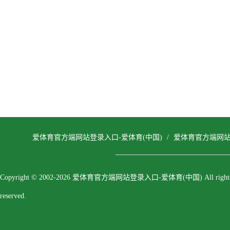
爱体育官方端网站登录入口-爱体育(中国)
/
爱体育官方端网站
Copyright © 2002-2026 爱体育官方端网站登录入口-爱体育(中国) All right
reserved.