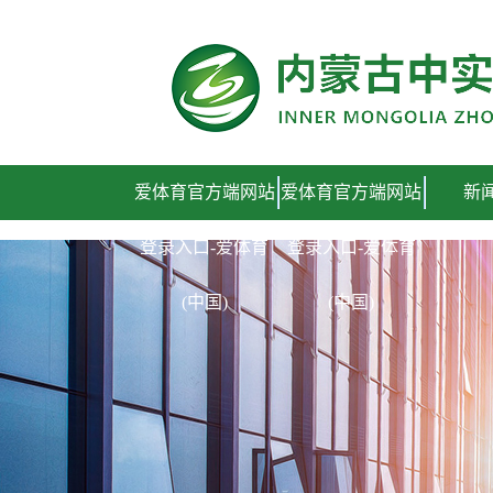
爱体育官方端网站登录入口
爱体育官方端网站
爱体育官方端网站
新
登录入口-爱体育
登录入口-爱体育
(中国)
(中国)