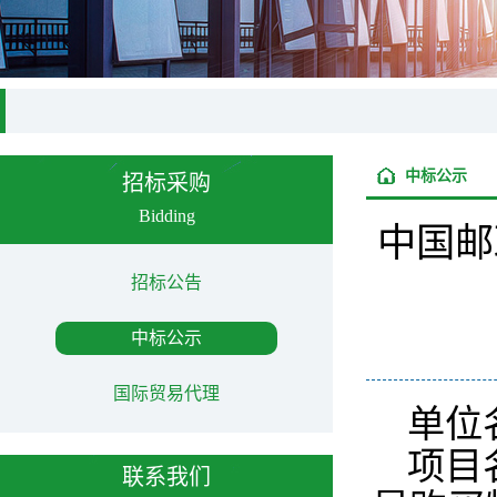
中标公示
招标采购
Bidding
中国邮
招标公告
中标公示
国际贸易代理
单位
项目
联系我们