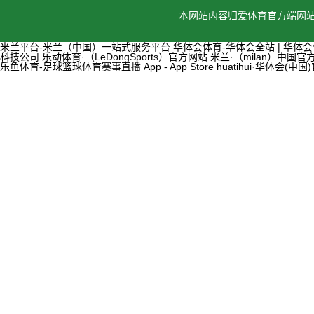
本网站内容归爱体育官方端网站
米兰平台-米兰（中国）一站式服务平台
华体会体育-华体会全站 | 华体
科技公司
乐动体育·（LeDongSports）官方网站
米兰·（milan）中国官
乐鱼体育-足球篮球体育赛事直播 App - App Store
huatihui·华体会(中国)