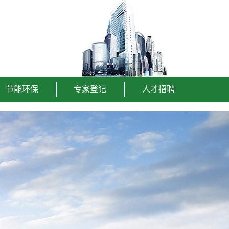
节能环保
专家登记
人才招聘