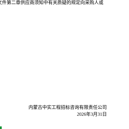
文件第二章供应商须知中有关质疑的规定向采购人或
内蒙古中实工程招标咨询有限责任公司
2026年3月31日