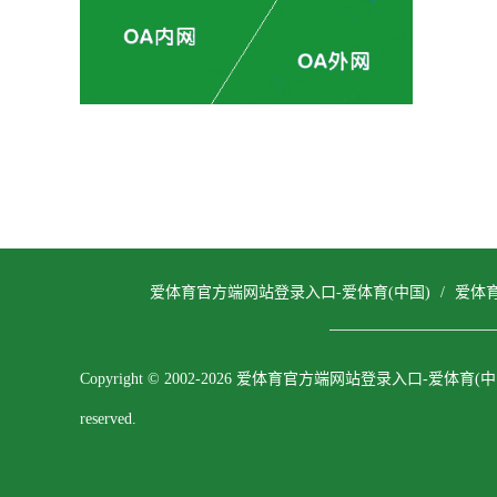
爱体育官方端网站登录入口-爱体育(中国)
/
爱体
Copyright © 2002-2026 爱体育官方端网站登录入口-爱体育(中国) A
reserved.