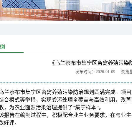
规划
《乌兰察布市集宁区畜禽养殖污染
发布时间：2026-01-09 浏览
乌兰察布市集宁区畜禽养殖污染防治规划圆满完成。项目
结合模式等举措，实现粪污处理全覆盖与高效利用，改善
收，为农业面源污染治理提供了“集宁样本”。
该报告在编制过程中，积极配合业主业务要求，在与业主
致好评。