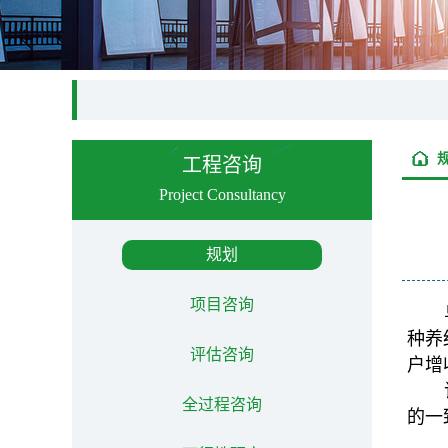
工程咨询
Project Consultancy
规划
项目咨询
种养
评估咨询
户增
全过程咨询
的一