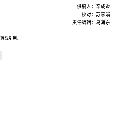
供稿人：辛成逊
校对：苏燕娟
责任编辑：乌海东
自转载引用。