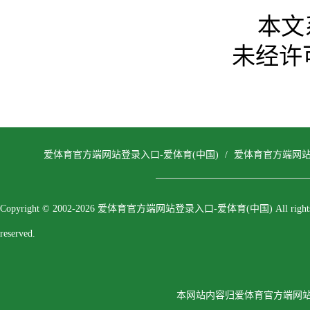
本文
未经许
爱体育官方端网站登录入口-爱体育(中国)
/
爱体育官方端网站
Copyright © 2002-2026 爱体育官方端网站登录入口-爱体育(中国) All right
reserved.
本网站内容归爱体育官方端网站