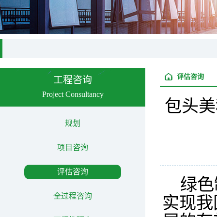
评估咨询
工程咨询
Project Consultancy
包头美
规划
项目咨询
评估咨询
绿色
全过程咨询
实现我