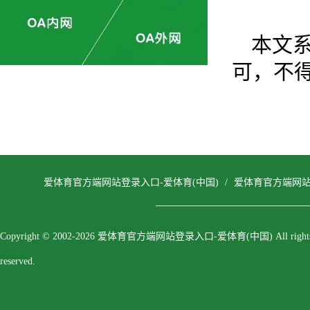
本文
可，不
爱体育官方端网站登录入口-爱体育(中国)
/
爱体育官方端网站
Copyright © 2002-2026 爱体育官方端网站登录入口-爱体育(中国) All right
reserved.