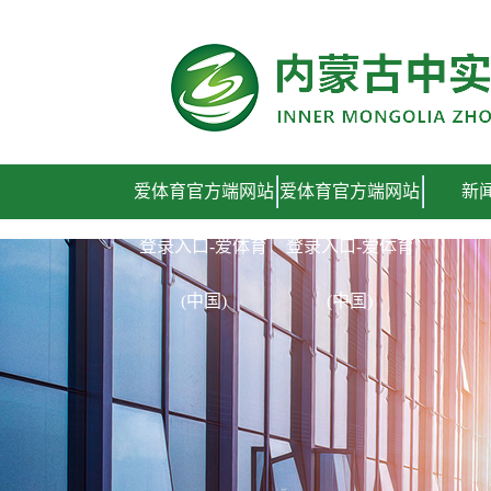
爱体育官方端网站登录入口
爱体育官方端网站
爱体育官方端网站
新
登录入口-爱体育
登录入口-爱体育
(中国)
(中国)