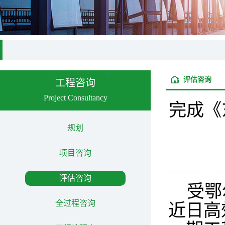
评估咨询
工程咨询
Project Consultancy
完成《
规划
项目咨询
评估咨询
受鄂
全过程咨询
近日高