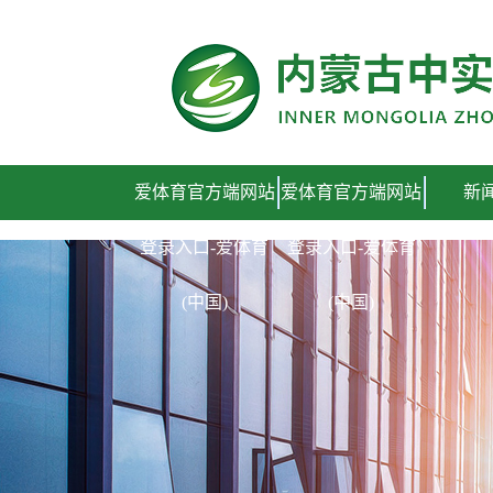
爱体育官方端网站登录入口
爱体育官方端网站
爱体育官方端网站
新
登录入口-爱体育
登录入口-爱体育
(中国)
(中国)