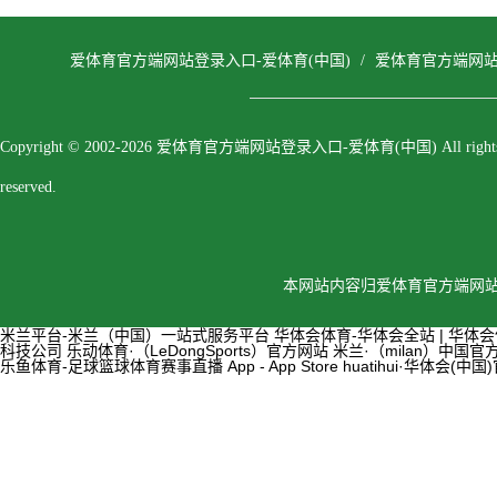
爱体育官方端网站登录入口-爱体育(中国)
/
爱体育官方端网站
Copyright © 2002-2026 爱体育官方端网站登录入口-爱体育(中国) All right
reserved.
本网站内容归爱体育官方端网站
米兰平台-米兰（中国）一站式服务平台
华体会体育-华体会全站 | 华体
科技公司
乐动体育·（LeDongSports）官方网站
米兰·（milan）中国官
乐鱼体育-足球篮球体育赛事直播 App - App Store
huatihui·华体会(中国)