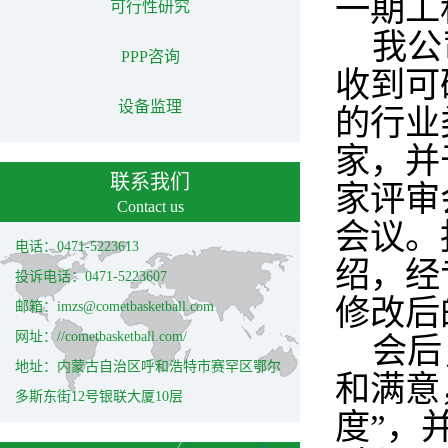
一期工
可行性研究
我公
PPP咨询
收到可
设备监理
的行业
家，并
联系我们
家评审
Contact us
会议。
电话：0471-5223613
绍，经
投诉电话：0471-5223607
修改后
邮箱：imzs@cometbasketball.com
网址：//cometbasketball.com/
会后
地址：内蒙古自治区呼和浩特市赛罕区鄂尔
和满意
多斯东街12号银联大厦10层
度”，