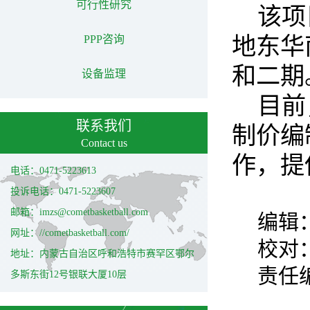
可行性研究
该项
PPP咨询
地东华
和二期
设备监理
目前
联系我们
制价编
Contact us
作，提
电话：0471-5223613
投诉电话：0471-5223607
邮箱：imzs@cometbasketball.com
编辑
网址：//cometbasketball.com/
校对
地址：内蒙古自治区呼和浩特市赛罕区鄂尔
责任
多斯东街12号银联大厦10层