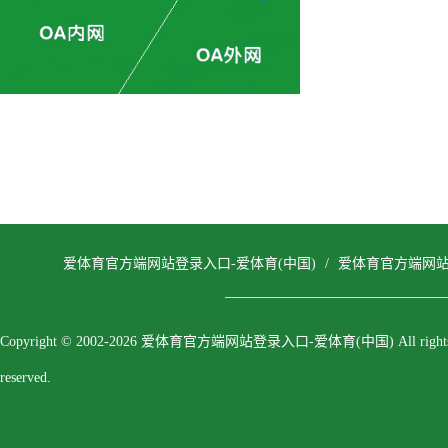
爱体育官方端网站登录入口-爱体育(中国)
/
爱体育官方端网站
Copyright © 2002-2026 爱体育官方端网站登录入口-爱体育(中国) All right
reserved.