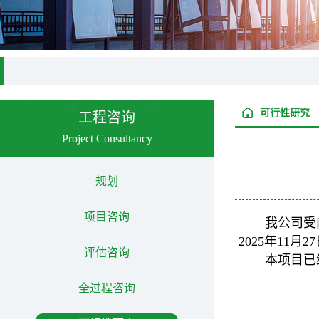
可行性研究
工程咨询
Project Consultancy
规划
项目咨询
我公司受
2025年11
评估咨询
本项目已
全过程咨询