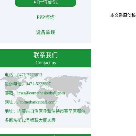
可行性研究
本文系原创稿
PPP咨询
设备监理
联系我们
Contact us
电话：0471-5223613
投诉电话：0471-5223607
邮箱：imzs@cometbasketball.com
网址：//cometbasketball.com/
地址：内蒙古自治区呼和浩特市赛罕区鄂尔
多斯东街12号银联大厦10层