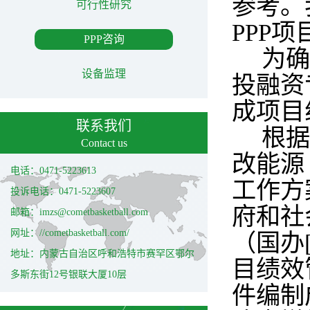
参考。
可行性研究
PPP
PPP咨询
为确
设备监理
投融资
成项目
联系我们
根据
Contact us
改能源〔
电话：0471-5223613
工作方
投诉电话：0471-5223607
府和社
邮箱：imzs@cometbasketball.com
网址：//cometbasketball.com/
（国办
地址：内蒙古自治区呼和浩特市赛罕区鄂尔
目绩效
多斯东街12号银联大厦10层
件编制