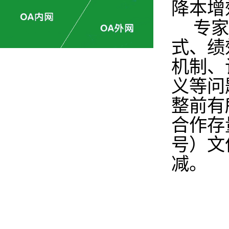
降本增
专家
式、绩
机制、
义等问
整前有
合作存
号）文
减。