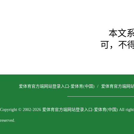
本文
可，不
爱体育官方端网站登录入口-爱体育(中国)
/
爱体育官方端网站
Copyright © 2002-2026 爱体育官方端网站登录入口-爱体育(中国) All right
reserved.