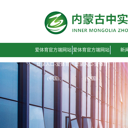
爱体育官方端网站登录入口
爱体育官方端网站
爱体育官方端网站
新
登录入口-爱体育
登录入口-爱体育
(中国)
(中国)