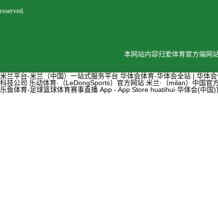
reserved.
本网站内容归爱体育官方端网站
米兰平台-米兰（中国）一站式服务平台
华体会体育-华体会全站 | 华体
科技公司
乐动体育·（LeDongSports）官方网站
米兰·（milan）中国官
乐鱼体育-足球篮球体育赛事直播 App - App Store
huatihui·华体会(中国)