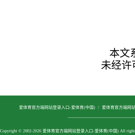
本文
未经许
爱体育官方端网站登录入口-爱体育(中国)
/
爱体育官方端网站
Copyright © 2002-2026 爱体育官方端网站登录入口-爱体育(中国) All right