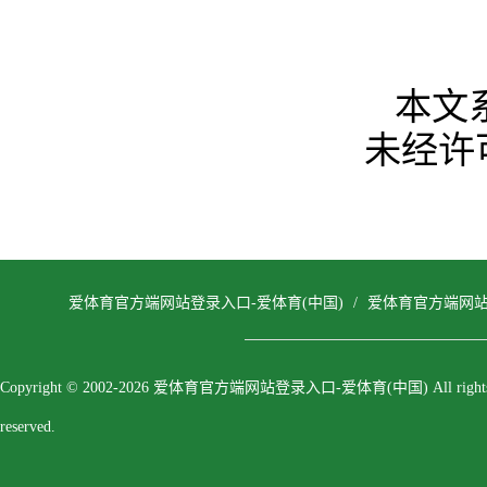
本文
未经许
爱体育官方端网站登录入口-爱体育(中国)
/
爱体育官方端网站
Copyright © 2002-2026 爱体育官方端网站登录入口-爱体育(中国) All right
reserved.