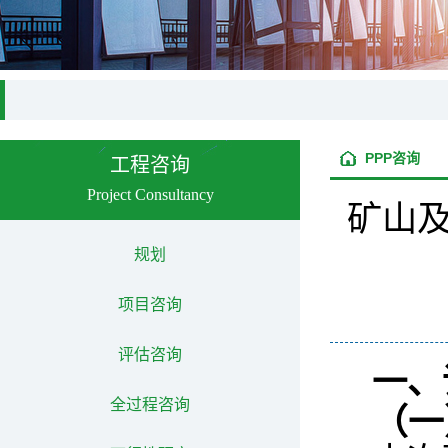
PPP咨询
工程咨询
Project Consultancy
矿山及
规划
项目咨询
评估咨询
一、
全过程咨询
（一