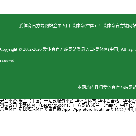
爱体育官方端网站登录入口-爱体育(中国)
/
爱体育官方端网站
Copyright © 2002-2026 爱体育官方端网站登录入口-爱体育(中国) All right
reserved.
本网站内容归爱体育官方端网站
米兰平台-米兰（中国）一站式服务平台
华体会体育-华体会全站 | 华体
科技公司
乐动体育·（LeDongSports）官方网站
米兰·（milan）中国官
乐鱼体育-足球篮球体育赛事直播 App - App Store
huatihui·华体会(中国)