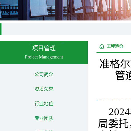
工程造价
项目管理
Project Management
准格尔
管
公司简介
资质荣誉
行业地位
20
专业团队
局委托