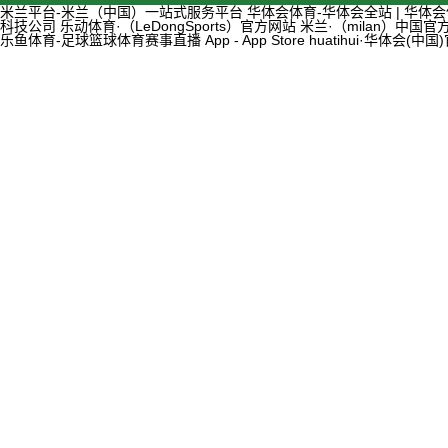
米兰平台-米兰（中国）一站式服务平台
华体会体育-华体会全站 | 华体
科技公司
乐动体育·（LeDongSports）官方网站
米兰·（milan）中国官
乐鱼体育-足球篮球体育赛事直播 App - App Store
huatihui·华体会(中国)