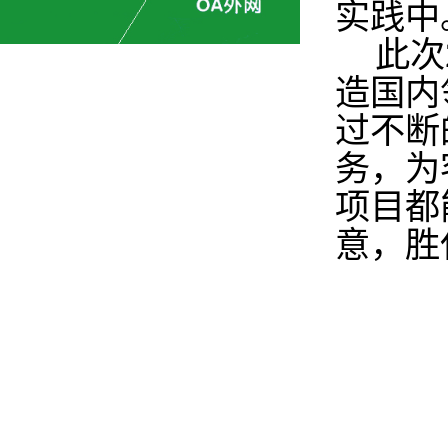
实践中
此次
造国内
过不断
务，为
项目都
意，胜