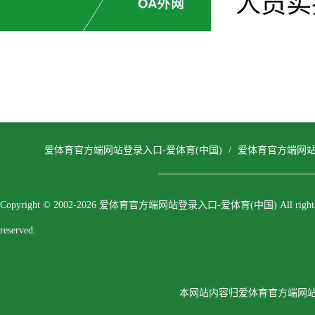
人员实
爱体育官方端网站登录入口-爱体育(中国)
/
爱体育官方端网站
Copyright © 2002-2026 爱体育官方端网站登录入口-爱体育(中国) All right
reserved.
本网站内容归爱体育官方端网站