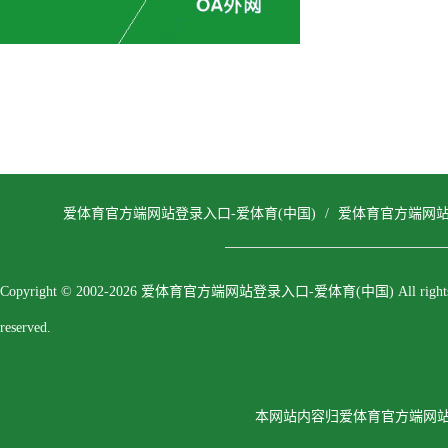
爱体育官方端网站登录入口-爱体育(中国)
/
爱体育官方端网站
Copyright © 2002-2026 爱体育官方端网站登录入口-爱体育(中国) All right
reserved.
本网站内容归爱体育官方端网站