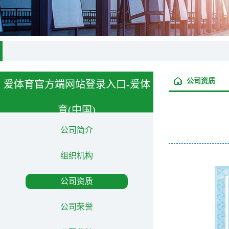
公司资质
爱体育官方端网站登录入口-爱体
育(中国)
About us
公司简介
组织机构
公司资质
公司荣誉