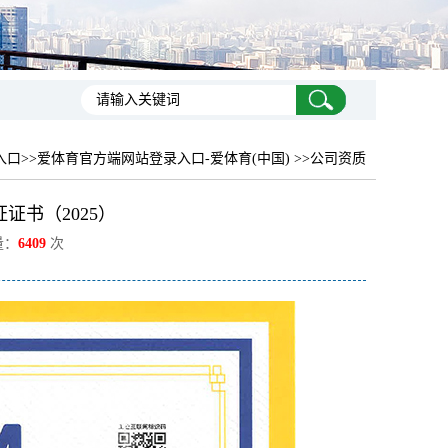
入口
>>爱体育官方端网站登录入口-爱体育(中国) >>公司资质
证书（2025）
量：
6409
次