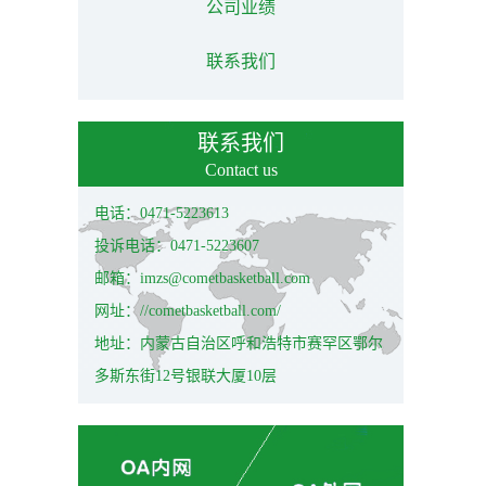
公司业绩
联系我们
联系我们
Contact us
电话：0471-5223613
投诉电话：0471-5223607
邮箱：imzs@cometbasketball.com
网址：//cometbasketball.com/
地址：内蒙古自治区呼和浩特市赛罕区鄂尔
多斯东街12号银联大厦10层