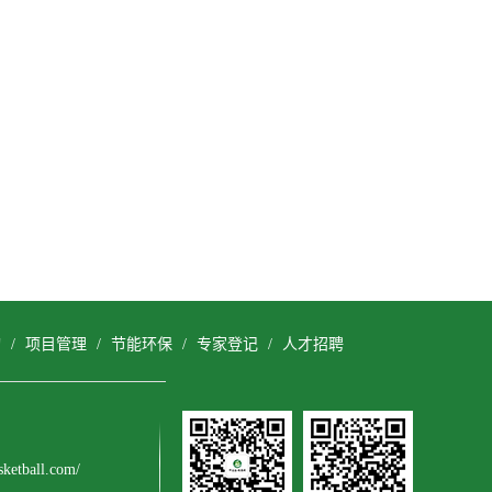
询
/
项目管理
/
节能环保
/
专家登记
/
人才招聘
tball.com/