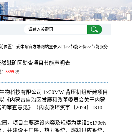
前位置：
爱体育官方端网站登录入口
>>节能环保>>节能服务
天然碱矿区勘查项目节能声明表
量：
3399
次
科技有限公司 1×30MW 背压机组新建项目
以《内蒙古自治区发展和改革委员会关于内蒙
的审查意见》（内发改环资字〔2024〕1310
园。项目主要建设内容及规模为建设2x170t/h
机组，并建设主厂房，热力系统、燃料供应系统、