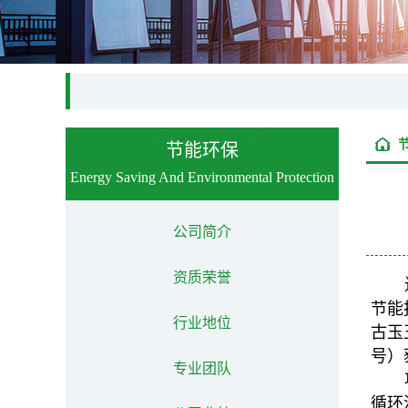
节能环保
Energy Saving And Environmental Protection
公司简介
资质荣誉
节能
行业地位
古玉
号）
专业团队
循环