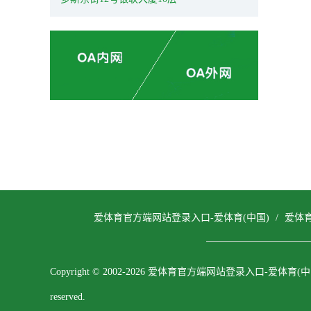
爱体育官方端网站登录入口-爱体育(中国)
/
爱体
Copyright © 2002-2026 爱体育官方端网站登录入口-爱体育(中国) A
reserved.