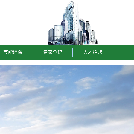
节能环保
专家登记
人才招聘