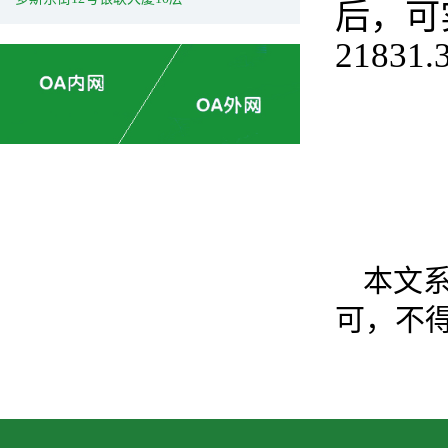
后，可
21831
本文
可，不