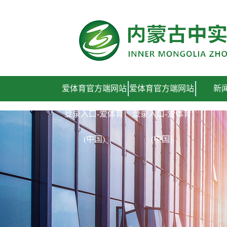
爱体育官方端网站登录入口
爱体育官方端网站
爱体育官方端网站
新
登录入口-爱体育
登录入口-爱体育
(中国)
(中国)