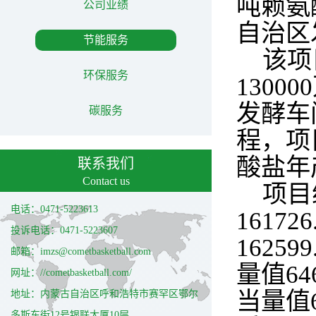
吨赖氨
公司业绩
自治区
节能服务
该项
环保服务
130
发酵车
碳服务
程，项
酸盐年
联系我们
Contact us
项目
电话：0471-5223613
16172
投诉电话：0471-5223607
1625
邮箱：imzs@cometbasketball.com
量值64
网址：//cometbasketball.com/
当量值6
地址：内蒙古自治区呼和浩特市赛罕区鄂尔
多斯东街12号银联大厦10层