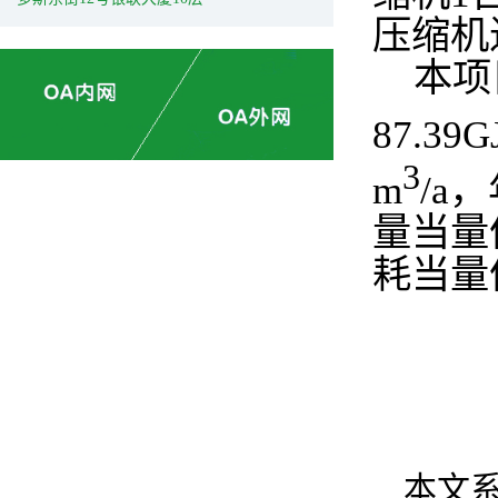
压缩机
本项
87.3
3
m
/a
量当量值-
耗当量值-
本文