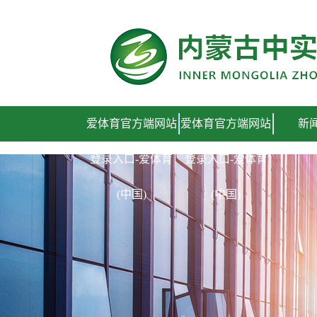
爱体育官方端网站登录入口
爱体育官方端网站
爱体育官方端网站
新
登录入口-爱体育
登录入口-爱体育
(中国)
(中国)