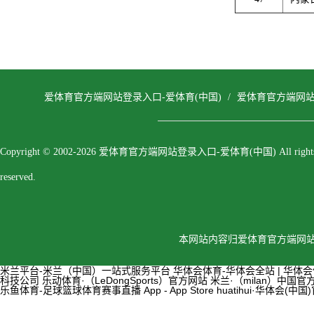
爱体育官方端网站登录入口-爱体育(中国)
/
爱体育官方端网站
Copyright © 2002-2026 爱体育官方端网站登录入口-爱体育(中国) All right
reserved.
本网站内容归爱体育官方端网站
米兰平台-米兰（中国）一站式服务平台
华体会体育-华体会全站 | 华体
科技公司
乐动体育·（LeDongSports）官方网站
米兰·（milan）中国官
乐鱼体育-足球篮球体育赛事直播 App - App Store
huatihui·华体会(中国)