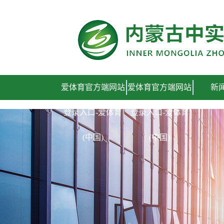
爱体育官方端网站登录入口
爱体育官方端网站
爱体育官方端网站
新
登录入口-爱体育
登录入口-爱体育
(中国)
(中国)