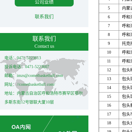
公司业绩
5
内蒙
联系我们
6
呼和
7
呼和
8
呼和
联系我们
9
托克
Contact us
10
呼和
电话：0471-5223613
11
呼和
投诉电话：0471-5223607
12
包头
邮箱：imzs@cometbasketball.com
13
包头
网址：//cometbasketball.com/
14
包头
地址：内蒙古自治区呼和浩特市赛罕区鄂尔
15
包头
多斯东街12号银联大厦10层
16
包头
17
包头
18
包头
19
包头