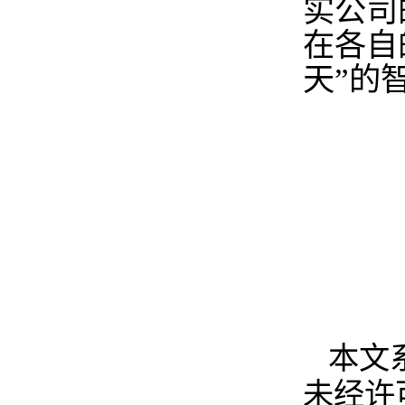
实公司
在各自
天”的
本文
未经许