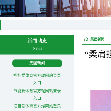
集团新闻
新闻动态
News
“柔肩
集团新闻
招标爱体育官方端网站登录
入口
节能爱体育官方端网站登录
入口
项目爱体育官方端网站登录