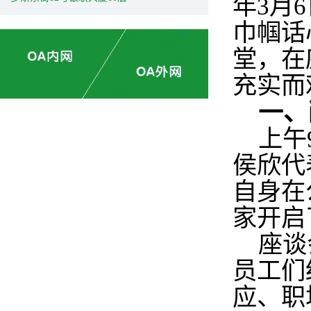
年3月
巾帼话
堂，在
充实而
一、
上午
侯欣代
自身在
家开启
座谈
员工们
应、职