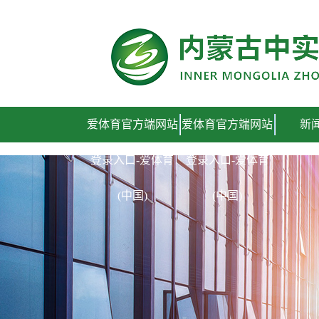
爱体育官方端网站登录入口
爱体育官方端网站
爱体育官方端网站
新
登录入口-爱体育
登录入口-爱体育
(中国)
(中国)